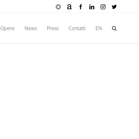
Ocula
Artnet
Facebook
LinkedIn
Instagram
X
Opere
News
Press
Contatti
EN