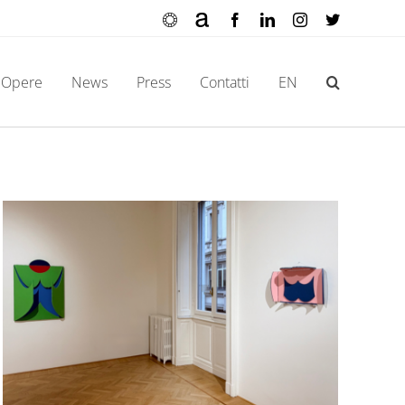
Ocula
Artnet
Facebook
LinkedIn
Instagram
X
Opere
News
Press
Contatti
EN