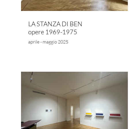
LA STANZA DI BEN
opere 1969-1975
aprile - maggio 2025
RÊVERIES
azzo
tredici artisti francesi del
dopoguerra