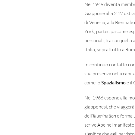
Nel 1949 diventa membro 
Giappone alla 2° Mostra I
di Venezia, alla Biennal
York; partecipa come esp
personali, tra cui quella 
Italia, soprattutto a Rom
In continuo contatto con
sua presenza nella capit
come lo
Spazialismo
e il
Nel 1966 espone alla m
giapponesi, che viaggerà
dell’
Illumination
e forma u
scrive Abe nel manifesto 
significa che egli ha visto