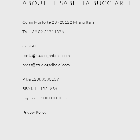
ABOUT ELISABETTA BUCCIARELLI
Corso Monforte 23 · 20122 Milano Italia
Tel. +39 02 21711378
Contatti
posta@studiogariboldi.com
press@studiogariboldi.com
P.Iva 12088580159
REA MI – 1524839
Cap.Soc. €100.000,00 i.v.
Privacy Policy