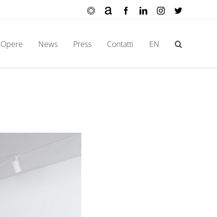
Ocula
Artnet
Facebook
LinkedIn
Instagram
X
Opere
News
Press
Contatti
EN