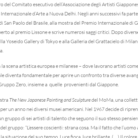
del Comitato esecutivo dell’Associazione degli Artisti Giapponesi
nternazionale d’Arte a Nuova Delhi. Negli anni successivi fa parte 
e di San Paolo del Brasile, alla mostra del Premio Internazionale d
erto al premio Lissone e scrive numerosi saggi critici. Dopo diver
alla Yoseido Gallery di Tokyo e alla Galleria del Grattacielo di Milano
a.
 la scena artistica europea e milanese – dove lavorano artisti co
ale diventa fondamentale per aprire un confronto tra diverse ava
 Gruppo Zero, insieme a quelle provenienti dal Giappone.
ostra
The New Japanese Painting and Sculpture
del MoMa, una collettiv
 per un anno nei diversi musei americani. Nel 1967 decide di ripren
n gruppo di sei artisti di talento che seguono il suo stesso pensie
del gruppo: “L’essere coscienti: strana cosa. Ma il fatto che l’uomo
 la situazione del suo tempo. Luce fioca, luce brillante. (… ) Il colore