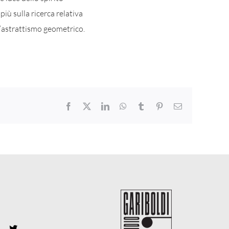
iù sulla ricerca relativa
ll’astrattismo geometrico.
Facebook
X
LinkedIn
WhatsApp
Tumblr
Pinterest
Email