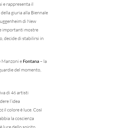
 e rappresenta il
della giuria alla Biennale
i Guggenheim di New
se importanti mostre
, decide di stabilirsi in
me Manzoni e
Fontana
– la
nguardie del momento,
a di 46 artisti
dere l’idea
ro
:
il colore è luce. Così
 abbia la coscienza
 è luce dello spirito