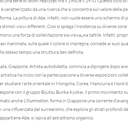
una serie di lavori realizzati tra il 1960 e il 1970. Questo ciclo di
 è caratterizzato da una ricerca che si concentra sul valore della pe
 forma. La pittura di Abe, infatti, non vuole essere uno schermo di
 stimoli visivi differenti. Così si spiega l’insistenza su diverse zon
umono una forza di sollecitazione sia visiva
,
sia tattile. Infatti, prop
quasi inanimata, sulla quale il colore si impregna, concede ai suoi q
 allo stesso tempo una struttura ben definita.
ta, Giappone. Artista autodidatta, comincia a dipingere dopo aver
 artistica ha inizio con la partecipazione a diverse esposizioni collet
r studiare l’arte orientale in Mongolia, Corea, Manciuria e Nord d
espone con il gruppo Bijutsu Bunka Kyokai, il primo movimento su
amato anche
L’Illumination
, forma in Giappone una corrente d’avan
una influenzata dal surrealismo, che esplora gli strati profondi de
 appartiene Abe, si ispira all’astrattismo organico.