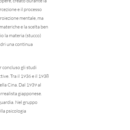
 opere, creato durante la
rcezione e il processo
 proiezione mentale, ma
e materiche e la scelta ben
rio la materia (stucco)
uadri una continua
 concluso gli studi
tive. Tra il 1936 e il 1938
ella Cina. Dal 1939 al
rrealista giapponese.
guardia. Nel gruppo
lla psicologia