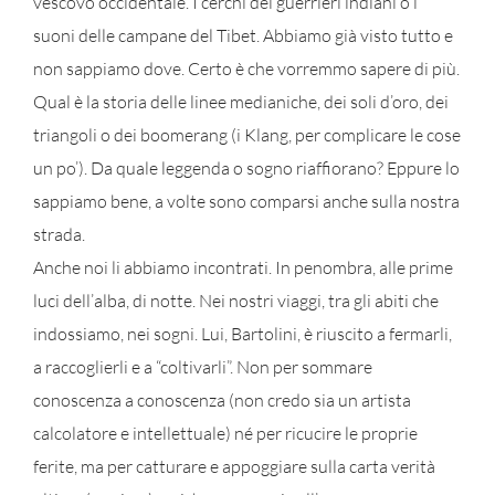
vescovo occidentale. I cerchi dei guerrieri indiani o i
suoni delle campane del Tibet. Abbiamo già visto tutto e
non sappiamo dove. Certo è che vorremmo sapere di più.
Qual è la storia delle linee medianiche, dei soli d’oro, dei
triangoli o dei boomerang (i Klang, per complicare le cose
un po’). Da quale leggenda o sogno riaffiorano? Eppure lo
sappiamo bene, a volte sono comparsi anche sulla nostra
strada.
Anche noi li abbiamo incontrati. In penombra, alle prime
luci dell’alba, di notte. Nei nostri viaggi, tra gli abiti che
indossiamo, nei sogni. Lui, Bartolini, è riuscito a fermarli,
a raccoglierli e a “coltivarli”. Non per sommare
conoscenza a conoscenza (non credo sia un artista
calcolatore e intellettuale) né per ricucire le proprie
ferite, ma per catturare e appoggiare sulla carta verità