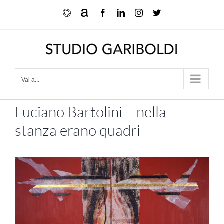
Salta
Ocula
Artnet
Facebook
LinkedIn
Instagram
X
al
contenuto
Vai a...
Luciano Bartolini – nella
stanza erano quadri
settembre – ottobre 1999