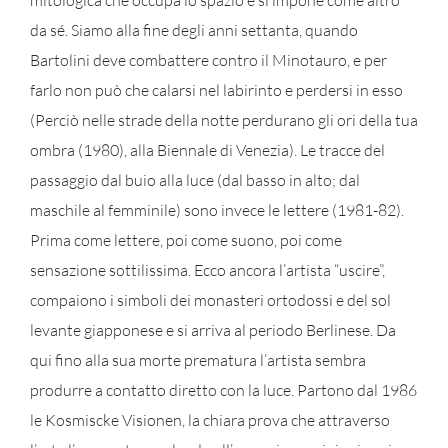
mitologica che occupa lo spazio e si impone come altro
da sé. Siamo alla fine degli anni settanta, quando
Bartolini deve combattere contro il Minotauro, e per
farlo non può che calarsi nel labirinto e perdersi in esso
(Perciò nelle strade della notte perdurano gli ori della tua
ombra (1980), alla Biennale di Venezia). Le tracce del
passaggio dal buio alla luce (dal basso in alto; dal
maschile al femminile) sono invece le lettere (1981-82).
Prima come lettere, poi come suono, poi come
sensazione sottilissima. Ecco ancora l’artista “uscire”,
compaiono i simboli dei monasteri ortodossi e del sol
levante giapponese e si arriva al periodo Berlinese. Da
qui fino alla sua morte prematura l’artista sembra
produrre a contatto diretto con la luce. Partono dal 1986
le Kosmiscke Visionen, la chiara prova che attraverso