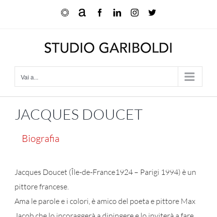
Salta
Ocula
Artnet
Facebook
LinkedIn
Instagram
X
al
contenuto
Vai a...
JACQUES DOUCET
Biografia
Jacques Doucet (Île-de-France1924 – Parigi 1994) è un
pittore francese.
Ama le parole e i colori, è amico del poeta e pittore Max
Jacob che lo incoraggerà a dipingere e lo inviterà a fare