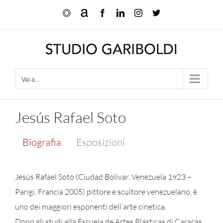
Salta
Ocula
Artnet
Facebook
LinkedIn
Instagram
X
al
contenuto
Vai a...
Jesús Rafael Soto
Biografia
Esposizioni
Jesús Rafael Soto (Ciudad Bolìvar, Venezuela 1923 –
Parigi, Francia 2005) pittore e scultore venezuelano, è
uno dei maggiori esponenti dell’arte cinetica.
Dopo gli studi alla Escuela de Artes Plásticas di Caracas,