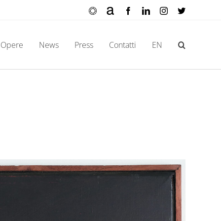
Ocula
Artnet
Facebook
LinkedIn
Instagram
X
Opere
News
Press
Contatti
EN