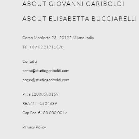
ABOUT GIOVANNI GARIBOLDI
ABOUT ELISABETTA BUCCIARELLI
Corso Monforte 23 · 20122 Milano Italia
Tel. +39 02 21711378
Contatti
posta@studiogariboldi.com
press@studiogariboldi.com
P.Iva 12088580159
REA MI – 1524839
Cap.Soc. €100.000,00 i.v.
Privacy Policy