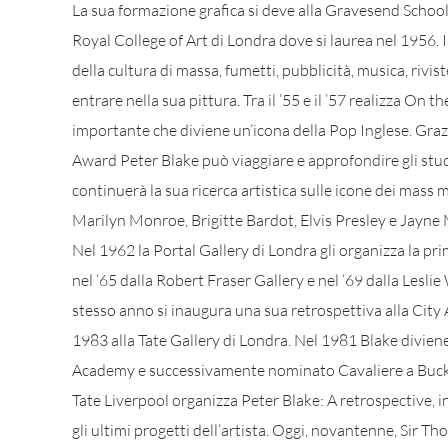
La sua formazione grafica si deve alla Gravesend School o
Royal College of Art di Londra dove si laurea nel 1956. I
della cultura di massa, fumetti, pubblicità, musica, rivi
entrare nella sua pittura. Tra il ’55 e il ’57 realizza On 
importante che diviene un’icona della Pop Inglese. Gra
Award Peter Blake può viaggiare e approfondire gli stu
continuerà la sua ricerca artistica sulle icone dei mass
Marilyn Monroe, Brigitte Bardot, Elvis Presley e Jayne 
Nel 1962 la Portal Gallery di Londra gli organizza la pr
nel ‘65 dalla Robert Fraser Gallery e nel ‘69 dalla Lesli
stesso anno si inaugura una sua retrospettiva alla City Ar
1983 alla Tate Gallery di Londra. Nel 1981 Blake divie
Academy e successivamente nominato Cavaliere a Buck
Tate Liverpool organizza Peter Blake: A retrospective, 
gli ultimi progetti dell’artista. Oggi, novantenne, Sir Th