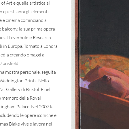
f Art e quella artistica al
n questi anni gli elementi
ste e cinema cominciano a
the balcony, la sua prima opera
zie al Leverhulme Research
di in Europa. Tornato a Londra
 media creando omaggi a
Mansfield.
ima mostra personale, seguita
e Waddington Prints. Nello
t Gallery di Bristol. E nel
ne membro della Royal
ingham Palace. Nel 2007 la
includendo le opere iconiche e
omas Blake vive e lavora nel