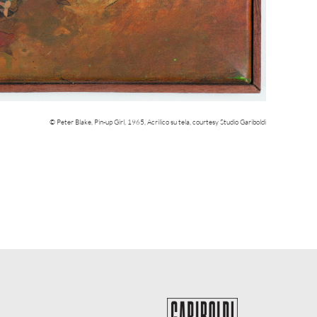
© Peter Blake, Pin-up Girl, 1965, Acrilico su tela, courtesy Studio Gariboldi