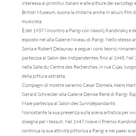
interessa ai primitivi italiani e alle pitture dei sarcofagi
British Museum, suona la chitarra anche in alcuni film d
musicista.
È del 1937 l’incontro a Parigi con Vassilij Kandinskij e d
esposto nel alla Galerie Niveau di Parigi. Nello stesso 
Sonia e Robert Delaunay. e segue i corsi teorici rimane
partecipa al Salon des Indipendentes, fino al 1945. Ne
nella Salle du Centre des Recherches, in rue Cijas, luog
della pittura astratta.
Compagni di mostre saranno Cesar Domela, Hans Hart
Gerard Schneider alla Galerie Denise René di Parigi. E
Maie partecipa al Salon des Surindépandants.
Nonostante la sua presenza sulla scena artistica per viv
disegna per i tessuti. Nel 1947 riceve il Premio Kandinsk
continua la sua attività pittorica a Parigi e nei paesi sc