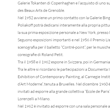
Galerie Tokanten di Copenhaghen e l’acquisto di uno s
des Beaux Arts de Grenoble.
Nel 1952 avviene un primo contatto con la Galerie Bing,
Poliakoff potrà dedicarsi interamente alla propria pittu
la sua prima esposizione personale a New York, presso l
Seguono esposizioni importanti e nel 1956 il Premio Li
scenografia per il balletto “Contré-point”, per le music
coreografie di Roland Petit.
Tra il 1958 e il 1962 espone in Svizzera, poi in Germania,
Tra le altre si ricordano le partecipazioni a Documenta II,
Exhibition of Contemporary Painting, al Carnegie Instit
d’Art Moderne”, tenuta a Bruxelles. Nel dicembre 1960 è 
invitati ad esporre alla grande collettiva “Ecole de Paris
Lorenzelli a Milano.
Nel 1962 è invitato ad esporre con una sala personale a