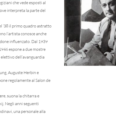
 egiziani che vede esposti al
ove interpreta la parte del
el ’38 il primo quadro astratto
anno l’artista conosce anche
ndone influenzato. Dal 1939
l 1946 espone a due mostre
o elettivo dell’avanguardia
ung, Auguste Herbin e
spone regolamente al Salon de
ere, suona la chitarra e
ij. Negli anni seguenti
andinavi, una personale alla