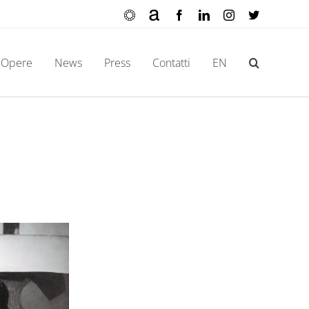
Ocula
Artnet
Facebook
LinkedIn
Instagram
X
Opere
News
Press
Contatti
EN