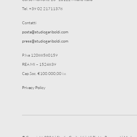
Tel. +39 02 21711378
Contatti
posta@studiogariboldi.com
press@studiogariboldi.com
P.Iva 12088580159
REA MI – 1524839
Cap.Soc. €100.000,00 i.v.
Privacy Policy