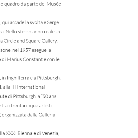
uo quadro da parte del Musée
 qui accade la svolta e Serge
ra. Nello stesso anno realizza
a Circle and Square Gallery.
ssone, nel 1957 esegue la
he di Marius Constant e con le
 in Inghilterra e a Pittsburgh.
 alla III International
ute di Pittsburgh, a “50 ans
tra i trentacinque artisti
”, organizzata dalla Galleria
lla XXXI Biennale di Venezia,