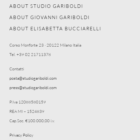
ABOUT STUDIO GARIBOLDI
ABOUT GIOVANNI GARIBOLDI
ABOUT ELISABETTA BUCCIARELLI
Corso Monforte 23 · 20122 Milano Italia
Tel. +39 02 21711378
Contatti
posta@studiogariboldi.com
press@studiogariboldi.com
P.Iva 12088580159
REA MI – 1524839
Cap.Soc. €100.000,00 i.v.
Privacy Policy