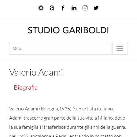
Salta
Ocula
Artnet
Facebook
LinkedIn
Instagram
X
al
contenuto
Vai a...
Valerio Adami
Biografia
Valerio Adami (Bologna,1935) è un artista italiano.
Adami trascorre gran parte della sua vita a Milano, dove
la sua famiglia si trasferisce durante gli anni della guerra.
Nel 1952, soggiorna a Parigi, entrando in contatto con