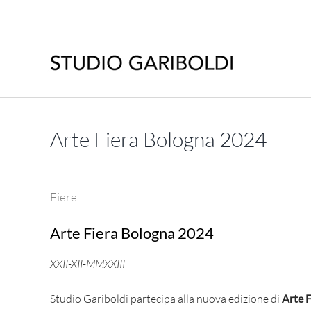
Salta
al
contenuto
Arte Fiera Bologna 2024
Fiere
Arte Fiera Bologna 2024
XXII-XII-MMXXIII
Studio Gariboldi partecipa alla nuova edizione di
Arte F