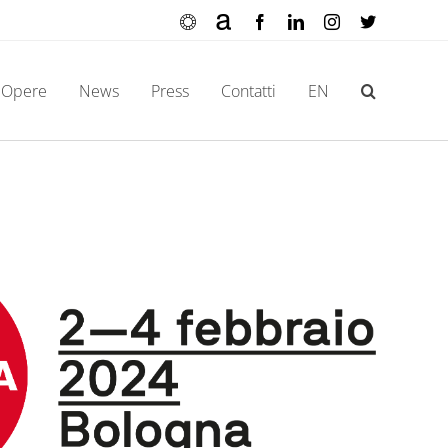
Ocula
Artnet
Facebook
LinkedIn
Instagram
X
Opere
News
Press
Contatti
EN