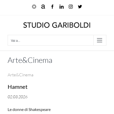
Salta
Ocula
Artnet
Facebook
LinkedIn
Instagram
X
al
contenuto
Vai a...
Arte&Cinema
Arte&Cinema
Hamnet
02.03.2026
Le donne di Shakespeare