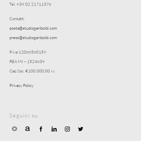
Tel. +39 02 21711378
Contatti
posta@studiogariboldi.com
press@studiogariboldi.com
P.Iva 12088580159
REA MI – 1524839
Cap.Soc. €100.000,00 i.v.
Privacy Policy
Seguici su