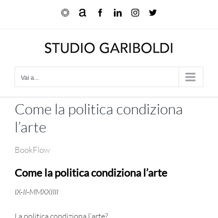
Salta
Ocula
Artnet
Facebook
LinkedIn
Instagram
X
al
contenuto
Vai a...
Come la politica condiziona
l’arte
BookFlow
Come la politica condiziona l’arte
IX-II-MMXXIIII
La politica condiziona l’arte?