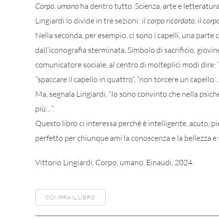
Corpo, umano
ha dentro tutto. Scienza, arte e letteratura
Lingiardi lo divide in tre sezioni:
il corpo ricordato, il corp
Nella seconda, per esempio, ci sono i capelli, una parte ch
dall’iconografia sterminata. Simbolo di sacrificio, giovi
comunicatore sociale, al centro di molteplici modi dire: 
“spaccare il capello in quattro”, “non torcere un capello…
Ma, segnala Lingiardi, “Io sono convinto che nella psiche 
più…”.
Questo libro ci interessa perché è intelligente, acuto, pi
perfetto per chiunque ami la conoscenza e la bellezza e s
Vittorio Lingiardi, Corpo, umano, Einaudi, 2024.
COMPRA IL LIBRO