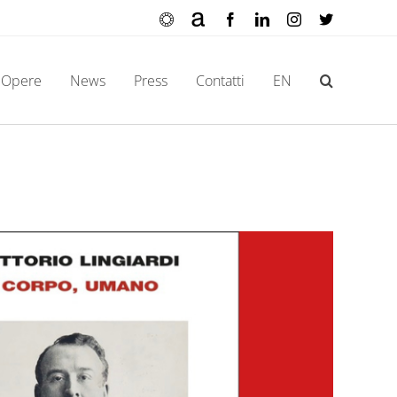
Ocula
Artnet
Facebook
LinkedIn
Instagram
X
Opere
News
Press
Contatti
EN