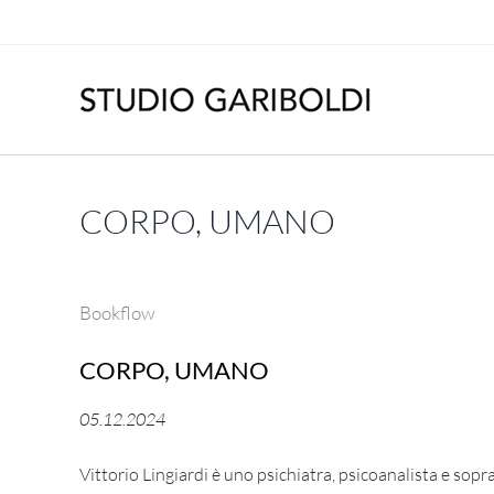
Salta
al
contenuto
CORPO, UMANO
Bookflow
CORPO, UMANO
05.12.2024
Vittorio Lingiardi è uno psichiatra, psicoanalista e sopra