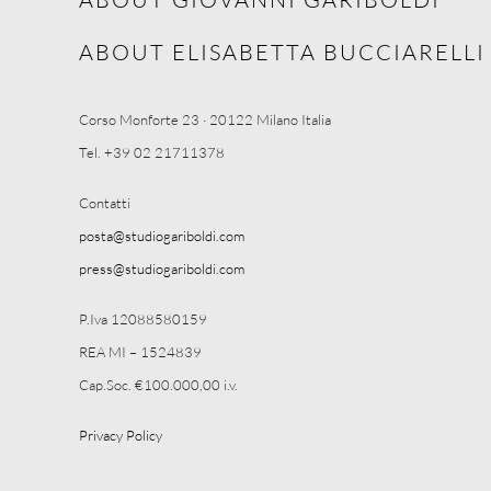
ABOUT ELISABETTA BUCCIARELLI
Corso Monforte 23 · 20122 Milano Italia
Tel. +39 02 21711378
Contatti
posta@studiogariboldi.com
press@studiogariboldi.com
P.Iva 12088580159
REA MI – 1524839
Cap.Soc. €100.000,00 i.v.
Privacy Policy