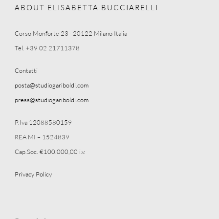
ABOUT ELISABETTA BUCCIARELLI
Corso Monforte 23 · 20122 Milano Italia
Tel. +39 02 21711378
Contatti
posta@studiogariboldi.com
press@studiogariboldi.com
P.Iva 12088580159
REA MI – 1524839
Cap.Soc. €100.000,00 i.v.
Privacy Policy