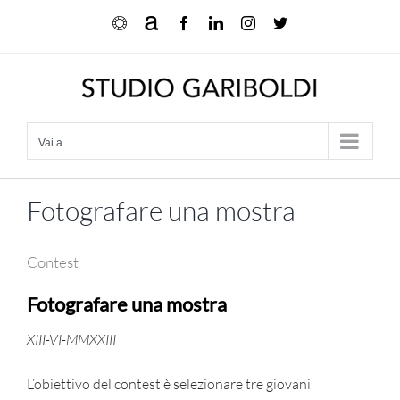
Salta
Ocula
Artnet
Facebook
LinkedIn
Instagram
X
al
contenuto
Vai a...
Fotografare una mostra
Contest
Fotografare una mostra
XIII-VI-MMXXIII
L’obiettivo del contest è selezionare tre giovani