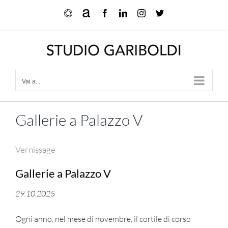
Salta
Ocula
Artnet
Facebook
LinkedIn
Instagram
X
al
contenuto
Vai a...
Gallerie a Palazzo V
Vernissage
Gallerie a Palazzo V
29.10.2025
Ogni anno, nel mese di novembre, il cortile di corso