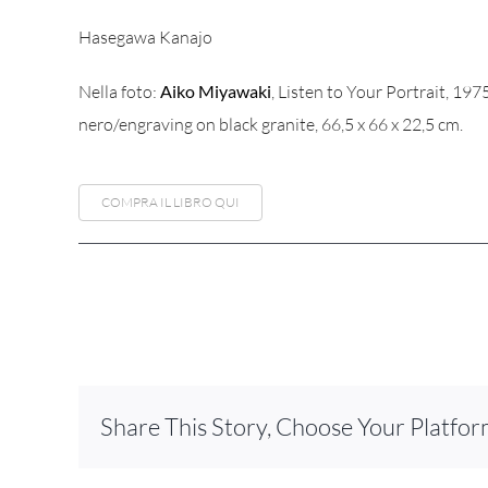
Hasegawa Kanajo
Nella foto:
Aiko Miyawaki
, Listen to Your Portrait, 197
nero/engraving on black granite, 66,5 x 66 x 22,5 cm.
COMPRA IL LIBRO QUI
Share This Story, Choose Your Platfor