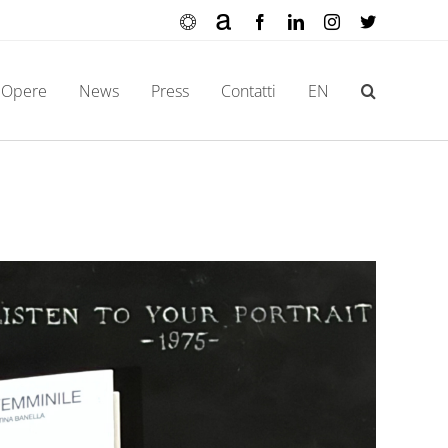
Ocula
Artnet
Facebook
LinkedIn
Instagram
X
Opere
News
Press
Contatti
EN