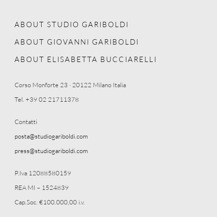
ABOUT STUDIO GARIBOLDI
ABOUT GIOVANNI GARIBOLDI
ABOUT ELISABETTA BUCCIARELLI
Corso Monforte 23 · 20122 Milano Italia
Tel. +39 02 21711378
Contatti
posta@studiogariboldi.com
press@studiogariboldi.com
P.Iva 12088580159
REA MI – 1524839
Cap.Soc. €100.000,00 i.v.