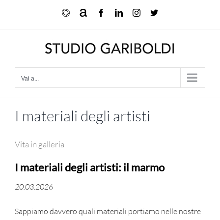
Salta
Ocula
Artnet
Facebook
LinkedIn
Instagram
X
al
contenuto
Vai a...
I materiali degli artisti
Vita in galleria
I materiali degli artisti: il marmo
20.03.2026
Sappiamo davvero quali materiali portiamo nelle nostre