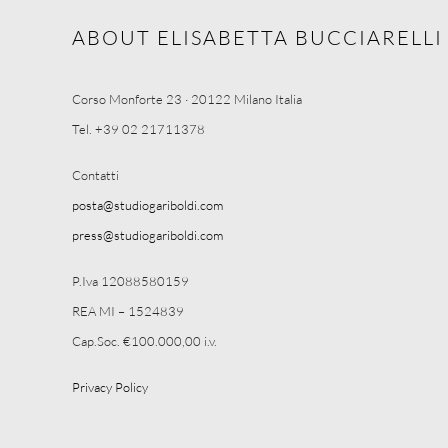
ABOUT ELISABETTA BUCCIARELLI
Corso Monforte 23 · 20122 Milano Italia
Tel. +39 02 21711378
Contatti
posta@studiogariboldi.com
press@studiogariboldi.com
P.Iva 12088580159
REA MI – 1524839
Cap.Soc. €100.000,00 i.v.
Privacy Policy