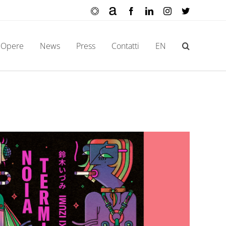
Ocula
Artnet
Facebook
LinkedIn
Instagram
X
Opere
News
Press
Contatti
EN