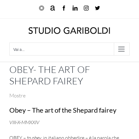
Salta
Ocula
Artnet
Facebook
LinkedIn
Instagram
X
al
contenuto
Vai a...
OBEY- THE ART OF
SHEPARD FAIREY
Mostre
Obey – The art of the Shepard fairey
VIII-X-MMXXIV
OBEY –
to obey
, in italiano obbedire – è la parola che