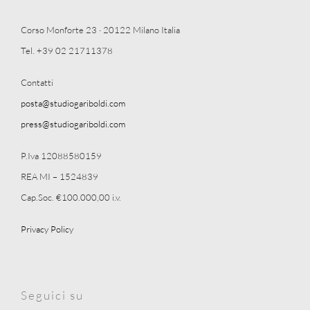
Corso Monforte 23 · 20122 Milano Italia
Tel. +39 02 21711378
Contatti
posta@studiogariboldi.com
press@studiogariboldi.com
P.Iva 12088580159
REA MI – 1524839
Cap.Soc. €100.000,00 i.v.
Privacy Policy
Seguici su