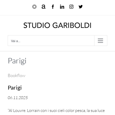
Salta
Ocula
Artnet
Facebook
LinkedIn
Instagram
X
al
contenuto
Vai a...
Parigi
Bookflow
Parigi
06.11.2025
“Al Louvre. Lorrain con i suoi cieli color pesca, la sua luce