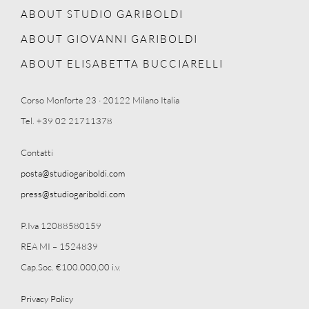
ABOUT STUDIO GARIBOLDI
ABOUT GIOVANNI GARIBOLDI
ABOUT ELISABETTA BUCCIARELLI
Corso Monforte 23 · 20122 Milano Italia
Tel. +39 02 21711378
Contatti
posta@studiogariboldi.com
press@studiogariboldi.com
P.Iva 12088580159
REA MI – 1524839
Cap.Soc. €100.000,00 i.v.
Privacy Policy