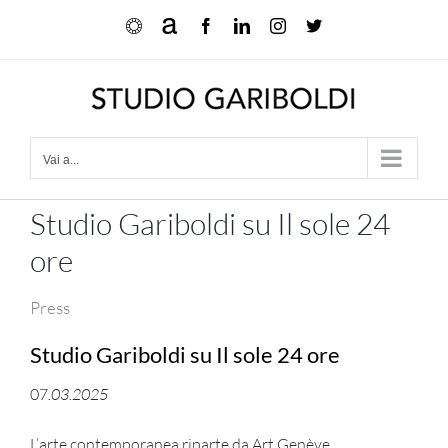
Salta
Ocula
Artnet
Facebook
LinkedIn
Instagram
X
al
contenuto
Vai a...
Studio Gariboldi su Il sole 24
ore
Press
Studio Gariboldi su Il sole 24 ore
07
.03.2025
L’arte contemporanea riparte da Art Genève