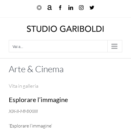
Salta
Ocula
Artnet
Facebook
LinkedIn
Instagram
X
al
contenuto
Vai a...
Arte & Cinema
Vita in galleria
Esplorare l’immagine
XIX-II-MMXXIIII
‘Esplorare l’immagine’