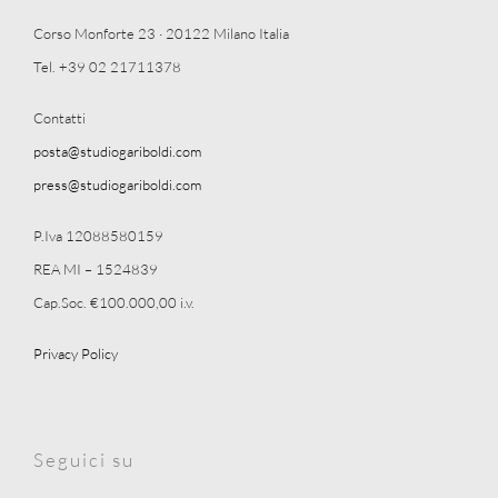
Corso Monforte 23 · 20122 Milano Italia
Tel. +39 02 21711378
Contatti
posta@studiogariboldi.com
press@studiogariboldi.com
P.Iva 12088580159
REA MI – 1524839
Cap.Soc. €100.000,00 i.v.
Privacy Policy
Seguici su