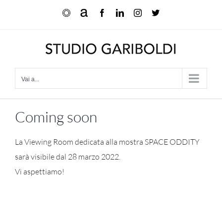
Salta
Ocula
Artnet
Facebook
LinkedIn
Instagram
X
al
contenuto
Vai a...
Coming soon
La Viewing Room dedicata alla mostra SPACE ODDITY
sarà visibile dal 28 marzo 2022.
Vi aspettiamo!