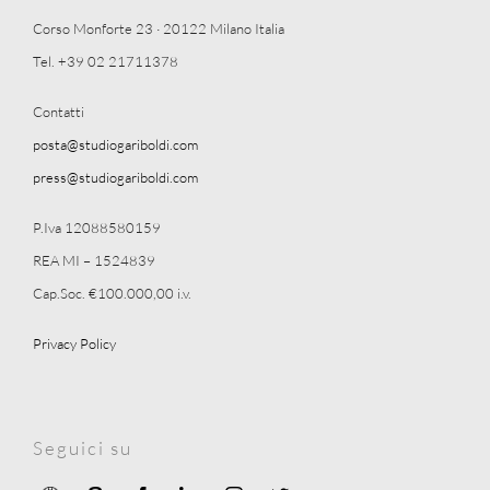
Corso Monforte 23 · 20122 Milano Italia
Tel. +39 02 21711378
Contatti
posta@studiogariboldi.com
press@studiogariboldi.com
P.Iva 12088580159
REA MI – 1524839
Cap.Soc. €100.000,00 i.v.
Privacy Policy
Seguici su