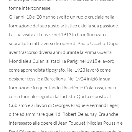
forme interconnesse.
Gli anni ’10 e ’20 hanno svolto un ruolo cruciale nella
formazione del suo gusto artistico e della sua passione.
La sua visita al Louvre nel 1913 lo ha influenzato
soprattutto attraverso le opere di Paolo Uccello. Dopo
aver trascorso diversi anni durante la Prima Guerra
Mondiale a Culan, si stabilì a Parigi nel 1918 e lavorò
come apprendista tipografo. Nel 1923 lavorò come
designer tessile a Barcellona. Nel 1924 iniziò la sua
formazione frequentando l’Académie Colarossi, unico
corso formale seguito dall’artista. Qui fu esposto al
Cubismo e ai lavori di Georges Braque e Fernand Léger,
oltre ad ammirare quelli di Robert Delaunay. Era anche
interessato alle opere di Jean Fouquet, Nicolas Poussin e
Paul Cézanne. Ha esteso la sua passione apprezzando le