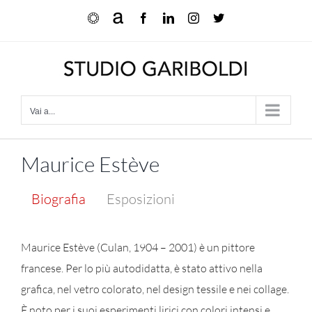
Salta
Ocula
Artnet
Facebook
LinkedIn
Instagram
X
al
contenuto
Vai a...
Maurice Estève
Biografia
Esposizioni
Maurice Estève (Culan, 1904 – 2001) è un pittore
francese. Per lo più autodidatta, è stato attivo nella
grafica, nel vetro colorato, nel design tessile e nei collage.
È noto per i suoi esperimenti lirici con colori intensi e