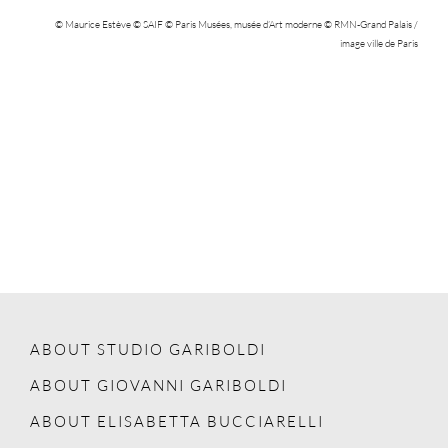
© Maurice Estève © SAIF © Paris Musées, musée d’Art moderne © RMN-Grand Palais /
image ville de Paris
ABOUT STUDIO GARIBOLDI
ABOUT GIOVANNI GARIBOLDI
ABOUT ELISABETTA BUCCIARELLI