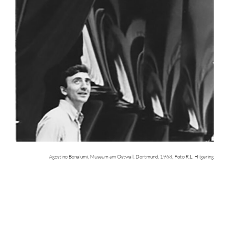
Agostino Bonalumi, Museum am Ostwall, Dortmund, 1968, Foto R.L. Hilgering