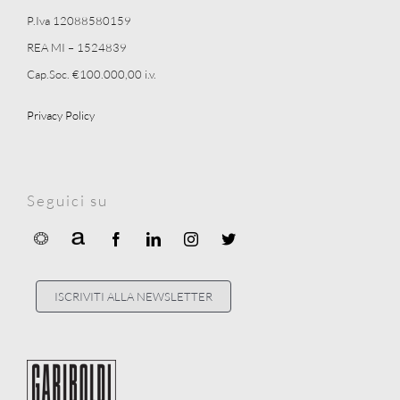
P.Iva 12088580159
REA MI – 1524839
Cap.Soc. €100.000,00 i.v.
Privacy Policy
Seguici su
ISCRIVITI ALLA NEWSLETTER