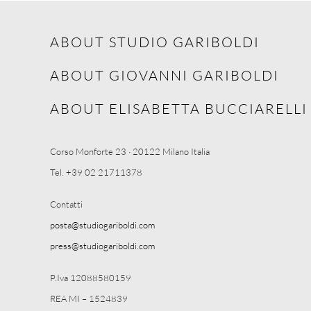
ABOUT STUDIO GARIBOLDI
ABOUT GIOVANNI GARIBOLDI
ABOUT ELISABETTA BUCCIARELLI
Corso Monforte 23 · 20122 Milano Italia
Tel. +39 02 21711378
Contatti
posta@studiogariboldi.com
press@studiogariboldi.com
P.Iva 12088580159
REA MI – 1524839