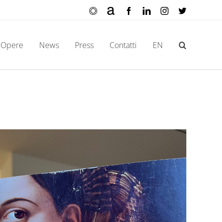
Ocula
Artnet
Facebook
LinkedIn
Instagram
X
Opere
News
Press
Contatti
EN