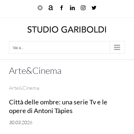
Salta
Ocula
Artnet
Facebook
LinkedIn
Instagram
X
al
contenuto
Vai a...
Arte&Cinema
Arte&Cinema
Città delle ombre: una serie Tv e le
opere di Antoni Tàpies
30.03.2026