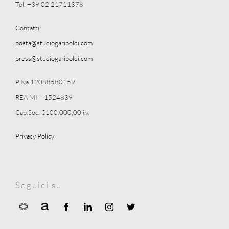
Tel. +39 02 21711378
Contatti
posta@studiogariboldi.com
press@studiogariboldi.com
P.Iva 12088580159
REA MI – 1524839
Cap.Soc. €100.000,00 i.v.
Privacy Policy
Seguici su