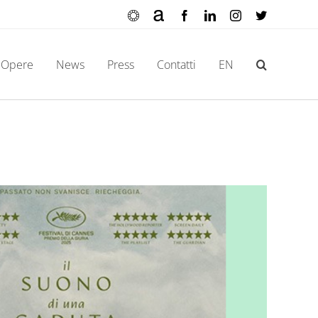
Ocula
Artnet
Facebook
LinkedIn
Instagram
X
Opere
News
Press
Contatti
EN