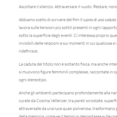
Ascoltare il silenzio. Attraversare il vuoto. Restare, non
Abbiamo scelto di scrivere del film
Il suono di una caduta
lavora sulle tensioni più sottili presenti in ogni rappor
sotto la superficie degli eventi. Ci interessa proprio qu
invisibili delle relazioni e sui momenti in cui qualcosa s
ridefinisce.
La caduta del titolo non è soltanto fisica, ma anche inter
si muovono figure femminili complesse, raccontate in ogn
ogni stereotipo.
Anche gli ambienti partecipano profondamente alla nar
curate da Cosima Vellenzer, tra pareti scrostate, superf
attraversate da una luce quasi polverosa, trasformano gl
della memoria, come se il tempo si depositasse sulle c