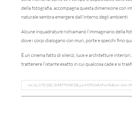
della fotografia, accompagna questa dimensione con im
naturale sembra emergere dall’interno degli ambienti.
Alcune inquadrature richiamano l’immaginario della fo
dove i corpi dialogano con muri, porte e specchi fino qu
È un cinema fatto di silenzi, luce e architetture interior
trattenere l’istante esatto in cui qualcosa cade e si tras
VAI AL SITO DEL DIRETTORE DELLA FOTOGRAFIA FABIAN GAMP