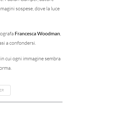
magini sospese, dove la luce
tografa
Francesca Woodman
,
asi a confondersi.
i, in cui ogni immagine sembra
forma.
ER