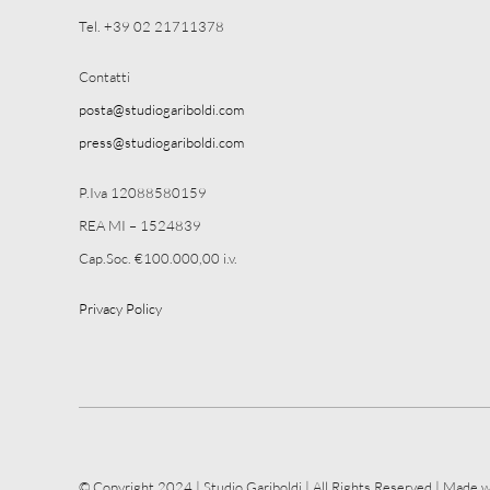
Tel. +39 02 21711378
Contatti
posta@studiogariboldi.com
press@studiogariboldi.com
P.Iva 12088580159
REA MI – 1524839
Cap.Soc. €100.000,00 i.v.
Privacy Policy
© Copyright 2024 | Studio Gariboldi | All Rights Reserved | Made w