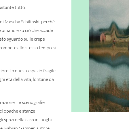
ostante tutto.
di Mascha Schilinski, perché
to umano e su ciò che accade
esto sguardo sulle crepe
i rompe, e allo stesso tempo si
iore. In questo spazio fragile
i età della vita, lontane da
razione. Le scenografie
ici opache e stanze
i spazi della casa in luoghi
ose. Fabian Gamper, autore