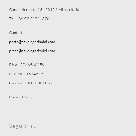
Corso Monforte 23 · 20122 Milano Italia
Tel. +39 02 21711378
Contatti
posta@studiogariboldi.com
press@studiogariboldi.com
P.Iva 12088580159
REA MI – 1524839
Cap.Soc. €100.000,00 i.v.
Privacy Policy
Seguici su