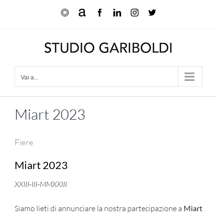
Salta
Ocula
Artnet
Facebook
LinkedIn
Instagram
X
al
contenuto
Vai a...
Miart 2023
Fiere
Miart 2023
XXIII-III-MMXXIII
Siamo lieti di annunciare la nostra partecipazione a
Miart