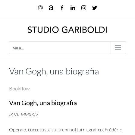
Salta
Ocula
Artnet
Facebook
LinkedIn
Instagram
X
al
contenuto
Vai a...
Van Gogh, una biografia
Bookflow
Van Gogh, una biografia
IX-VII-MMXXIV
Operaio, cuccettista sui treni notturni, grafico, Frédéric