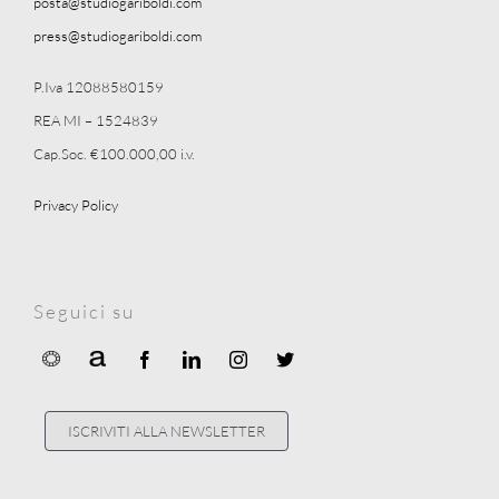
posta@studiogariboldi.com
press@studiogariboldi.com
P.Iva 12088580159
REA MI – 1524839
Cap.Soc. €100.000,00 i.v.
Privacy Policy
Seguici su
ISCRIVITI ALLA NEWSLETTER