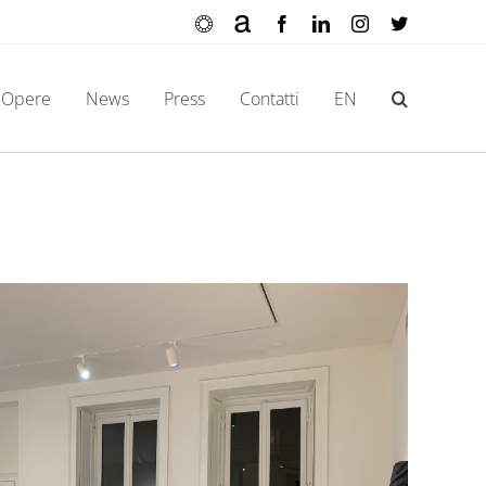
Ocula
Artnet
Facebook
LinkedIn
Instagram
X
Opere
News
Press
Contatti
EN