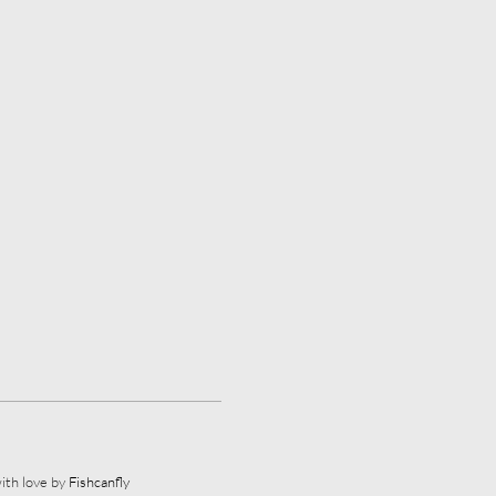
ith love by
Fishcanfly