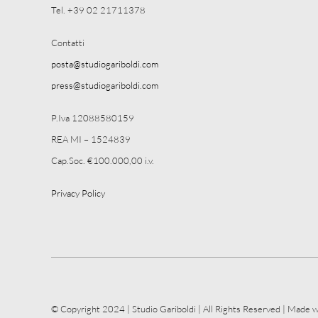
Tel. +39 02 21711378
Contatti
posta@studiogariboldi.com
press@studiogariboldi.com
P.Iva 12088580159
REA MI – 1524839
Cap.Soc. €100.000,00 i.v.
Privacy Policy
© Copyright 2024 | Studio Gariboldi | All Rights Reserved | Made w