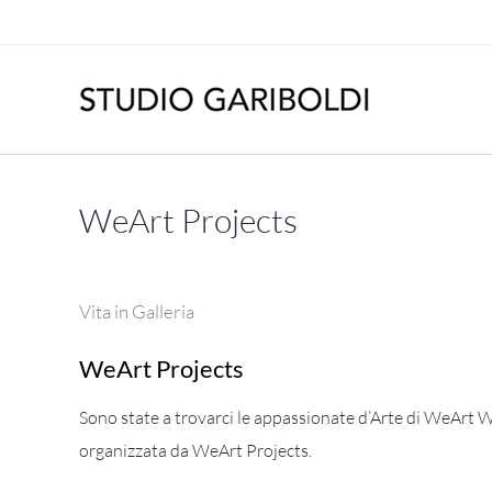
Salta
al
contenuto
WeArt Projects
Vita in Galleria
WeArt Projects
Sono state a trovarci le appassionate d’Arte di WeArt W
organizzata da WeArt Projects.