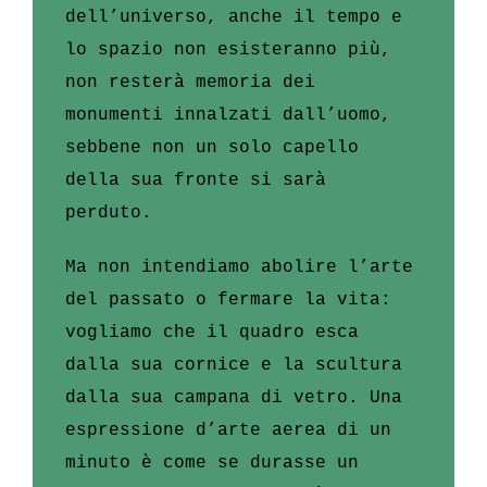
dell’universo, anche il tempo e
lo spazio non esisteranno più,
non resterà memoria dei
monumenti innalzati dall’uomo,
sebbene non un solo capello
della sua fronte si sarà
perduto.
Ma non intendiamo abolire l’arte
del passato o fermare la vita:
vogliamo che il quadro esca
dalla sua cornice e la scultura
dalla sua campana di vetro. Una
espressione d’arte aerea di un
minuto è come se durasse un