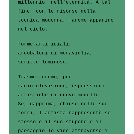
millennio, nell’eternità. A tal
fine, con le risorse della
tecnica moderna, faremo apparire
nel cielo:
forme artificiali,
arcobaleni di meraviglia,
scritte luminose.
Trasmetteremo, per
radiotelevisione, espressioni
artistiche di nuovo modello.
Se, dapprima, chiuso nelle sue
torri, l’artista rappresentò se
stesso e il suo stupore e il
paesaggio lo vide attraverso i