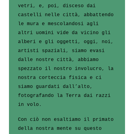
vetri, e, poi, disceso dai
castelli nelle città, abbattendo
le mura e mescolandosi agli
altri uomini vide da vicino gli
alberi e gli oggetti, oggi, noi,
artisti spaziali, siamo evasi
dalle nostre città, abbiamo
spezzato il nostro involucro, la
nostra corteccia fisica e ci
siamo guardati dall’alto,
fotografando la Terra dai razzi
in volo.
Con ciò non esaltiamo il primato
della nostra mente su questo