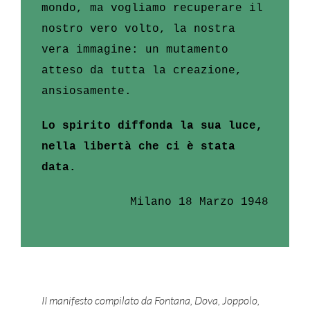
mondo, ma vogliamo recuperare il
nostro vero volto, la nostra
vera immagine: un mutamento
atteso da tutta la creazione,
ansiosamente.
Lo spirito diffonda la sua luce,
nella libertà che ci è stata
data.
Milano 18 Marzo 1948
II manifesto compilato da Fontana, Dova, Joppolo,