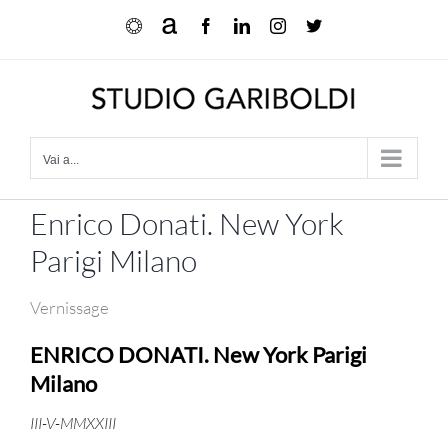
Salta
Ocula
Artnet
Facebook
LinkedIn
Instagram
X
al
contenuto
Vai a...
Enrico Donati. New York
Parigi Milano
Vernissage
ENRICO DONATI. New York Parigi
Milano
III-V-MMXXIII