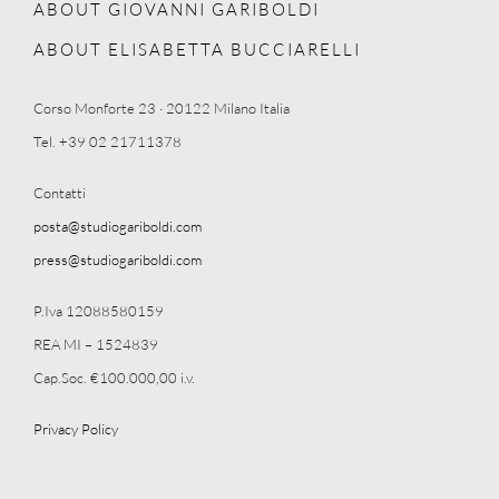
ABOUT GIOVANNI GARIBOLDI
ABOUT ELISABETTA BUCCIARELLI
Corso Monforte 23 · 20122 Milano Italia
Tel. +39 02 21711378
Contatti
posta@studiogariboldi.com
press@studiogariboldi.com
P.Iva 12088580159
REA MI – 1524839
Cap.Soc. €100.000,00 i.v.
Privacy Policy