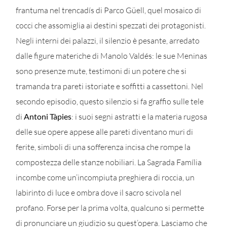
frantuma nel trencadís di Parco Güell, quel mosaico di
cocci che assomiglia ai destini spezzati dei protagonisti.
Negli interni dei palazzi, il silenzio è pesante, arredato
dalle figure materiche di Manolo Valdés: le sue Meninas
sono presenze mute, testimoni di un potere che si
tramanda tra pareti istoriate e soffitti a cassettoni. Nel
secondo episodio, questo silenzio si fa graffio sulle tele
di
Antoni Tàpies
: i suoi segni astratti e la materia rugosa
delle sue opere appese alle pareti diventano muri di
ferite, simboli di una sofferenza incisa che rompe la
compostezza delle stanze nobiliari. La Sagrada Família
incombe come un’incompiuta preghiera di roccia, un
labirinto di luce e ombra dove il sacro scivola nel
profano. Forse per la prima volta, qualcuno si permette
di pronunciare un giudizio su quest’opera. Lasciamo che