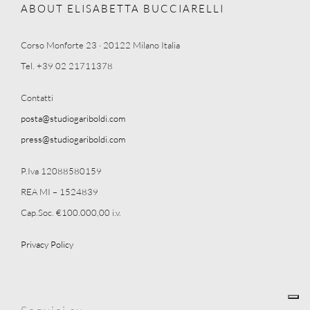
ABOUT ELISABETTA BUCCIARELLI
Corso Monforte 23 · 20122 Milano Italia
Tel. +39 02 21711378
Contatti
posta@studiogariboldi.com
press@studiogariboldi.com
P.Iva 12088580159
REA MI – 1524839
Cap.Soc. €100.000,00 i.v.
Privacy Policy